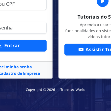
Tutoriais do 
Aprenda a usar 
funcionalidades do sis
vídeos tutori
Entrar
Assistir Tu
eci minha senha
 cadastro de Empresa
Copyright ©
2026
— Transtec World