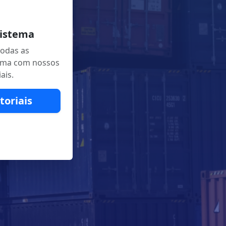
Sistema
todas as
tema com nossos
ais.
toriais