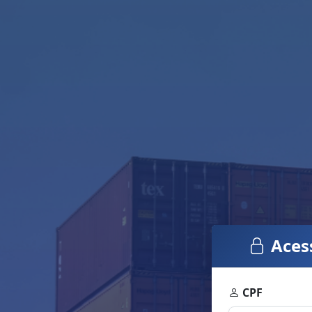
Aces
CPF